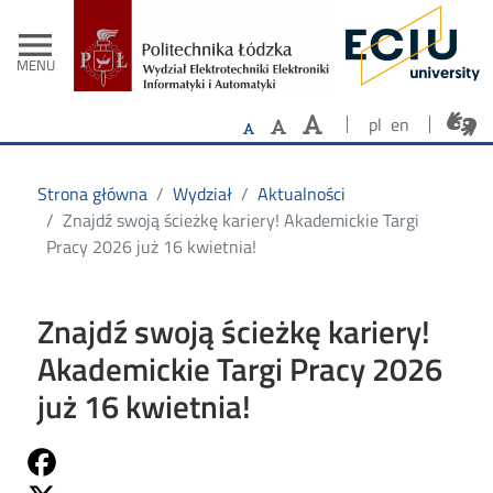
- Strona główn
Przejdź do treści
menu
MENU
pl
en
Strona główna
Wydział
Aktualności
Znajdź swoją ścieżkę kariery! Akademickie Targi
Pracy 2026 już 16 kwietnia!
Znajdź swoją ścieżkę kariery!
Akademickie Targi Pracy 2026
już 16 kwietnia!
Share on Fb
Share on Twitter