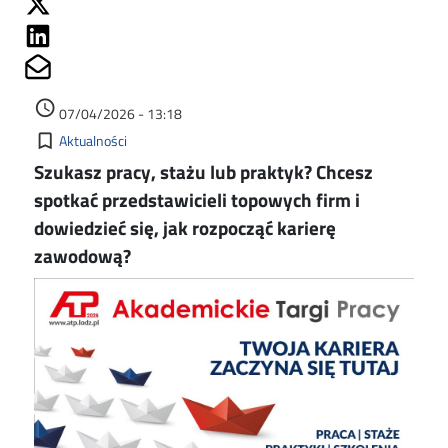
Share on Linkedin
Share on Mailto
Data dodania
access_time
07/04/2026 - 13:18
Kategorie
bookmark_border
Aktualności
Szukasz pracy, stażu lub praktyk? Chcesz
spotkać przedstawicieli topowych firm i
dowiedzieć się, jak rozpocząć karierę
zawodową?
Image