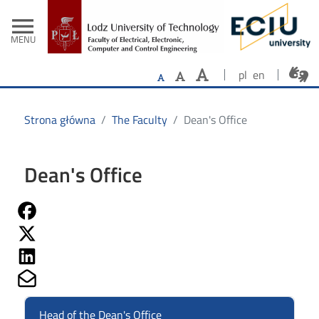
- Home
Skip to main content
menu
MENU
pl
en
Strona główna
The Faculty
Dean's Office
Dean's Office
Share on Fb
Share on Twitter
Share on Linkedin
Share on Mailto
Head of the Dean's Office