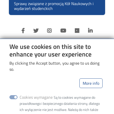
Sprawy związane z promocją Kół Naukowych i
wydarzeń studenckich
We use cookies on this site to
enhance your user experience
Informacje o
By clicking the Accept button, you agree to us doing
Authorities
so.
Information about
More info
Authorities
Cookies wymagane
Są to cookies wymagane do
Information for
prawidłowego i bezpiecznego działania strony, dlatego
ich wyłączenie nie jest możliwe. Należą do nich także
Candidates