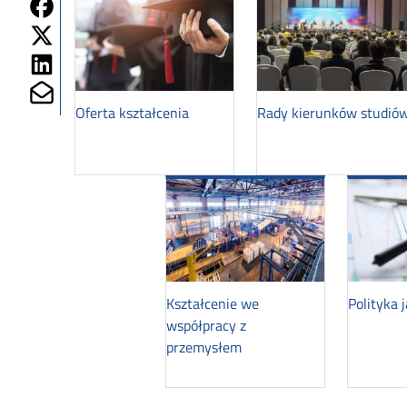
Share on Fb
Share on Twitter
Share on Linkedin
Share on Mailto
Oferta kształcenia
Rady kierunków studió
Kształcenie we
Polityka 
współpracy z
przemysłem