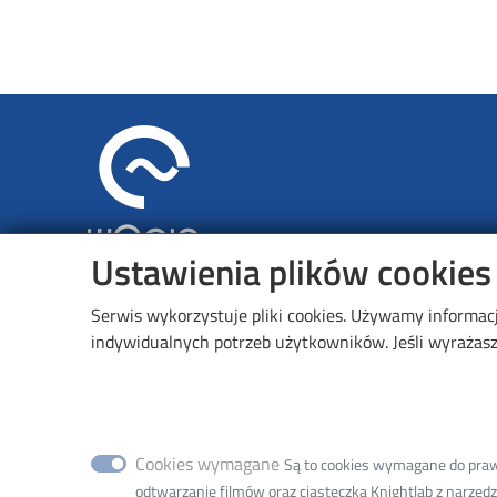
Image
Ustawienia plików cookies
Wydział Elektrotechniki, Elektr
Serwis wykorzystuje pliki cookies. Używamy informac
Informatyki i Automatyki
indywidualnych potrzeb użytkowników. Jeśli wyrażasz 
ul. Bohdana Stefanowskiego 18, 90-537 Łódź
ul. Stefana Żeromskiego 116, 90-924 Łódź - adres do 
Cookies wymagane
Są to cookies wymagane do prawid
odtwarzanie filmów oraz ciasteczka Knightlab z narzędzia