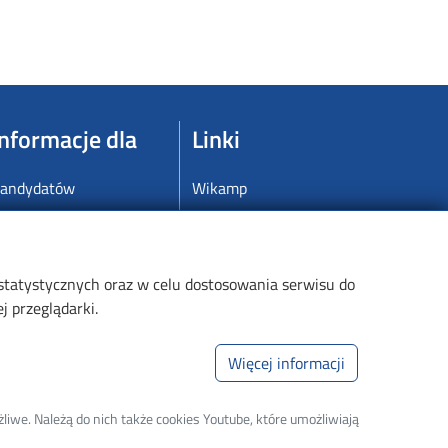
Informacje dla
Linki
andydatów
Wikamp
tudentów
Poczta elektroniczna
bsolwentów
Biblioteka PŁ
oktorantów
Mapa Kampusu
 statystycznych oraz w celu dostosowania serwisu do
 przeglądarki.
racowników
Dyscypliny naukowe w PŁ
połeczności lokalnej
Inicjatywa Doskonałości
Więcej informacji
Uczelnia Badawcza
BIP
liwe. Należą do nich także cookies Youtube, które umożliwiają
Polityka prywatności