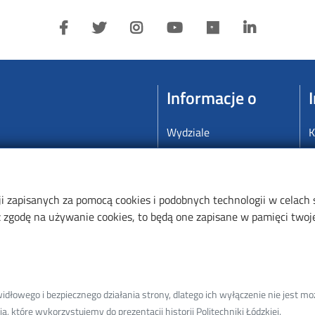
Informacje o
Wydziale
K
Nauce
S
Kształceniu
A
oniki,
Współpracy
D
ji zapisanych za pomocą cookies i podobnych technologii w celach
zgodę na używanie cookies, to będą one zapisane w pamięci twojej
P
S
korespondencji
łowego i bezpiecznego działania strony, dlatego ich wyłączenie nie jest moż
, które wykorzystujemy do prezentacji historii Politechniki Łódzkiej.