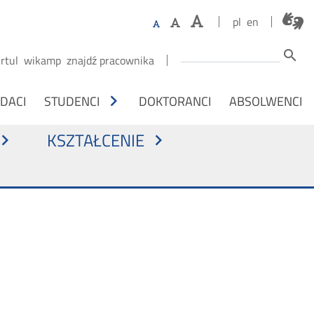
pl
en
Szukaj
search
irtul
wikamp
znajdź pracownika
M NA OSOBY
chevron_right
DACI
STUDENCI
DOKTORANCI
ABSOLWENCI
KSZTAŁCENIE
vron_right
chevron_right