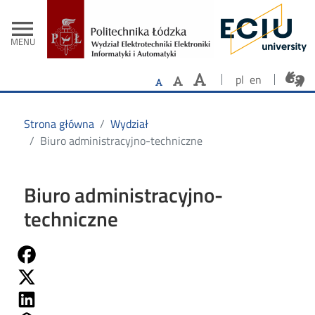
- Strona główn
Przejdź do treści
menu
MENU
pl
en
Strona główna
Wydział
Biuro administracyjno-techniczne
Biuro administracyjno-
techniczne
Share on Fb
Share on Twitter
Share on Linkedin