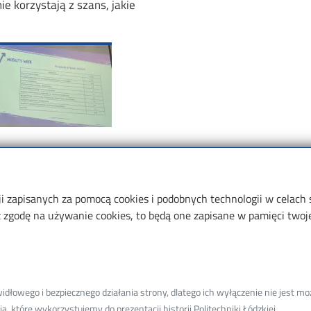
e korzystają z szans, jakie
e
ji zapisanych za pomocą cookies i podobnych technologii w celach
zgodę na używanie cookies, to będą one zapisane w pamięci twojej
Informacje o
Wydziale
K
łowego i bezpiecznego działania strony, dlatego ich wyłączenie nie jest moż
Nauce
S
, które wykorzystujemy do prezentacji historii Politechniki Łódzkiej.