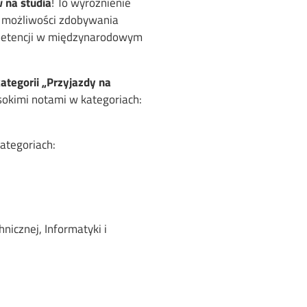
w na studia
! To wyróżnienie
 z możliwości zdobywania
mpetencji w międzynarodowym
ategorii „Przyjazdy na
sokimi notami w kategoriach:
ategoriach:
hnicznej, Informatyki i