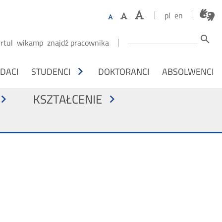
pl
en
Szukaj
search
irtul
wikamp
znajdź pracownika
M NA OSOBY
chevron_right
DACI
STUDENCI
DOKTORANCI
ABSOLWENCI
KSZTAŁCENIE
vron_right
chevron_right