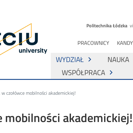
Przejdź do treści
Górne menu
Politechnika Łódzka
v
ona główna
NAWIGACJA Z PODZIAŁE
PRACOWNICY
KANDY
GŁÓWNA NAWIGACJA
WYDZIAŁ
NAUKA
chevron_right
che
WSPÓŁPRACA
chevron_right
w czołówce mobilności akademickiej!
 mobilności akademickiej!