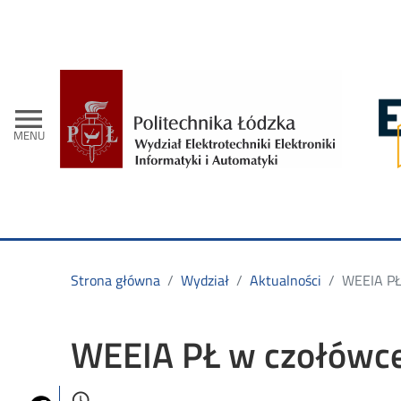
- Str
menu
MENU
Strona główna
Wydział
Aktualności
WEEIA PŁ 
WEEIA PŁ w czołówce
Data dodania
access_time