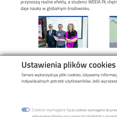
przynoszą realne efekty, a studenci WEEIA PŁ chętni
daje nauka w globalnym środowisku.
Image
Imag
Ustawienia plików cookies
Serwis wykorzystuje pliki cookies. Używamy informac
indywidualnych potrzeb użytkowników. Jeśli wyrażasz 
Image
Cookies wymagane
Są to cookies wymagane do prawid
odtwarzanie filmów oraz ciasteczka Knightlab z narzędzia