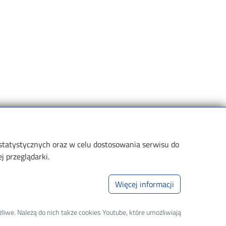
 statystycznych oraz w celu dostosowania serwisu do
 przeglądarki.
Informacje dla
Linki
Więcej informacji
andydatów
Wikamp
liwe. Należą do nich także cookies Youtube, które umożliwiają
tudentów
Poczta elektroniczna