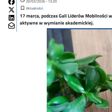
Share on Fb
20/03/2026 - 13:20
Kategorie
Share on Twitter
bookmark_border
Aktualności
17 marca, podczas Gali Liderów Mobilności 
Share on Linkedin
aktywne w wymianie akademickiej.
Share on Mailto
Image