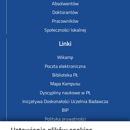
Absolwentów
Doktorantów
Pracowników
Społeczności lokalnej
Linki
Wikamp
Poczta elektroniczna
Biblioteka PŁ
Mapa Kampusu
Dyscypliny naukowe w PŁ
Inicjatywa Doskonałości Uczelnia Badawcza
BIP
Polityka prywatności
Ustawienia plików cookies
Wewnętrzne Akty Normatywne