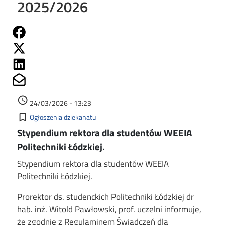
2025/2026
Share on Fb
Share on Twitter
Share on Linkedin
Share on Mailto
Data dodania
access_time
24/03/2026 - 13:23
Kategorie
bookmark_border
Ogłoszenia dziekanatu
Stypendium rektora dla studentów WEEIA
Politechniki Łódzkiej.
Stypendium rektora dla studentów WEEIA
Politechniki Łódzkiej.
Prorektor ds. studenckich Politechniki Łódzkiej dr
hab. inż. Witold Pawłowski, prof. uczelni informuje,
że zgodnie z Regulaminem Świadczeń dla