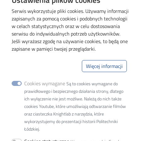
Deklaracja dostępności cyfrowej
Serwis wykorzystuje pliki cookies. Używamy informacji
zapisanych za pomocą cookies i podobnych technologii
Image
w celach statystycznych oraz w celu dostosowania
serwisu do indywidualnych potrzeb użytkowników.
Jeśli wyrażasz zgodę na używanie cookies, to będą one
zapisane w pamięci twojej przeglądarki.
Więcej informacji
Wydział Elektrotechniki, Elektroniki,
Informatyki i Automatyki
Cookies wymagane
Są to cookies wymagane do
prawidłowego i bezpiecznego działania strony, dlatego
ich wyłączenie nie jest możliwe. Należą do nich także
ul. Bohdana Stefanowskiego 18, 90-537 Łódź
cookies Youtube, które umożliwiają odtwarzanie filmów
ul. Stefana Żeromskiego 116, 90-924 Łódź - adres do
oraz ciasteczka Knightlab z narzędzia, które
korespondencji
wykorzystujemy do prezentacji historii Politechniki
Łódzkiej.
NIP 727-002-18-95
REGON 000001583