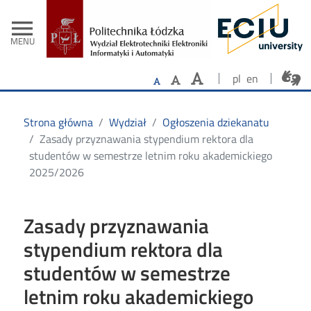
- Strona główn
Przejdź do treści
menu
MENU
pl
en
Strona główna
Wydział
Ogłoszenia dziekanatu
Zasady przyznawania stypendium rektora dla
studentów w semestrze letnim roku akademickiego
2025/2026
Zasady przyznawania
stypendium rektora dla
studentów w semestrze
letnim roku akademickiego