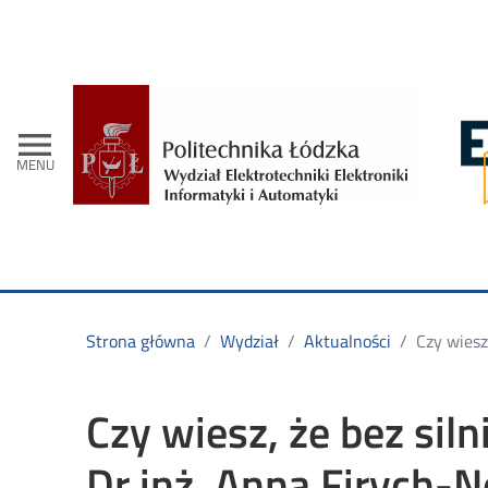
- Str
menu
MENU
Strona główna
Wydział
Aktualności
Czy wiesz
Czy wiesz, że bez sil
Dr inż. Anna Firych-