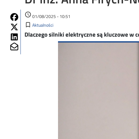
Data dodania
access_time
Share on Fb
01/08/2025 - 10:51
Kategorie
Share on Twitter
bookmark_border
Aktualności
Dlaczego silniki elektryczne są kluczowe w c
Share on Linkedin
Image
Share on Mailto