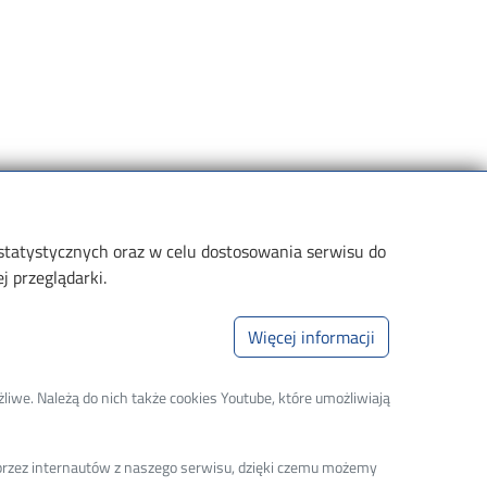
 statystycznych oraz w celu dostosowania serwisu do
 przeglądarki.
Informacje dla
Linki
Więcej informacji
andydatów
Wikamp
liwe. Należą do nich także cookies Youtube, które umożliwiają
tudentów
Poczta elektroniczna
bsolwentów
Biblioteka PŁ
a przez internautów z naszego serwisu, dzięki czemu możemy
oktorantów
Mapa Kampusu