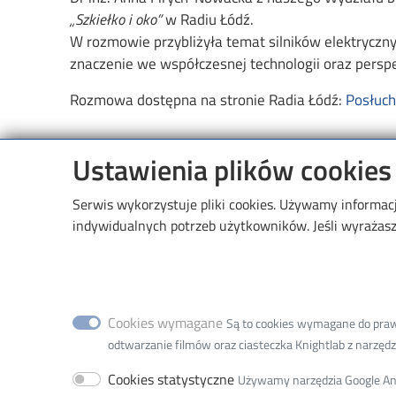
„Szkiełko i oko”
w Radiu Łódź.
W rozmowie przybliżyła temat silników elektryczny
znaczenie we współczesnej technologii oraz persp
Rozmowa dostępna na stronie Radia Łódź:
Posłuc
Ustawienia plików cookies
Serwis wykorzystuje pliki cookies. Używamy informac
indywidualnych potrzeb użytkowników. Jeśli wyrażasz 
Image
Cookies wymagane
Są to cookies wymagane do prawid
odtwarzanie filmów oraz ciasteczka Knightlab z narzędzia
Wydział Elektrotechniki, Elektr
Cookies statystyczne
Używamy narzędzia Google Anal