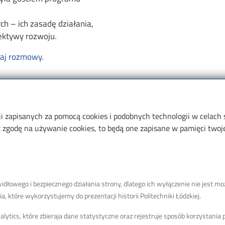
ch – ich zasadę działania,
ektywy rozwoju.
haj rozmowy
.
ji zapisanych za pomocą cookies i podobnych technologii w celach
zgodę na używanie cookies, to będą one zapisane w pamięci twojej
Informacje o
Wydziale
K
łowego i bezpiecznego działania strony, dlatego ich wyłączenie nie jest moż
Nauce
S
, które wykorzystujemy do prezentacji historii Politechniki Łódzkiej.
Kształceniu
A
oniki,
ytics, które zbieraja dane statystyczne oraz rejestruje sposób korzystani
Współpracy
D