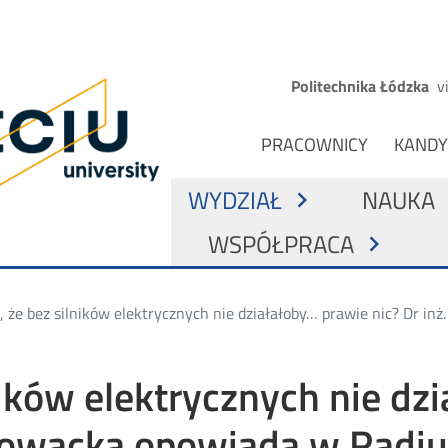
Przejdź do treści
Górne menu
Politechnika Łódzka
v
ona główna
NAWIGACJA Z PODZIAŁE
PRACOWNICY
KANDY
GŁÓWNA NAWIGACJA
WYDZIAŁ
NAUKA
chevron_right
che
WSPÓŁPRACA
chevron_right
, że bez silników elektrycznych nie działałoby… prawie nic? Dr i
ników elektrycznych nie dz
Nowacka opowiada w Radiu