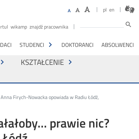
pl
en
Szukaj
search
irtul
wikamp
znajdź pracownika
M NA OSOBY
chevron_right
DACI
STUDENCI
DOKTORANCI
ABSOLWENCI
KSZTAŁCENIE
vron_right
chevron_right
nż. Anna Firych-Nowacka opowiada w Radiu Łódź,
iałałoby… prawie nic?
 Łódź,